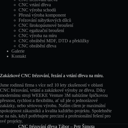
CNC vrtání dřeva
CNC výroba schodů
Přesná výroba komponent
Frézování nábytkových dílců
CNC širokopásmové broušení
CNC egalizační broušení
CNC výroba na míru
CNC obrábění MDF, DTD a překližky
CNC obrábění dřeva
Galerie
Kontakt
Zakázkové CNC frézování, řezání a vrtání dřeva na míru.
Jsme rodinná firma s více než 10 lety zkušeností v oblasti
CNC frézování, vrtání a zakázkové výroby ze dřeva. Díky
modernímu stroji WEEKE Venture 3M nabízíme špičkovou
přesnost, rychlost a flexibilitu, ať už jde o jednorázové
zakázky, nebo sériovou výrobu. Naším cílem je maximální
spokojenost zákazníků a kvalita každého projektu. Spolehněte
se na nás, když potřebujete precizní a profesionální řešení pro
své projekty.
CNC frézování dřeva Tábor – Petr Šimota