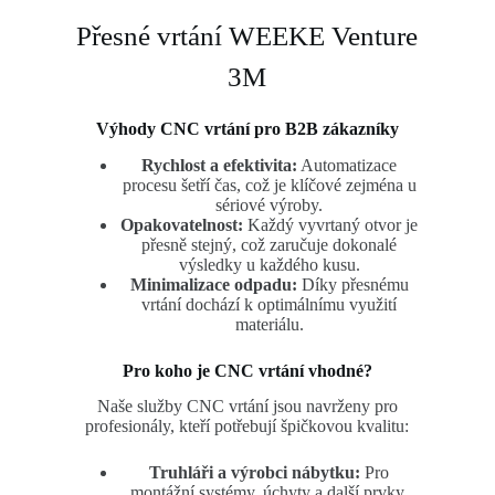
Přesné vrtání WEEKE Venture
3M
Výhody CNC vrtání pro B2B zákazníky
Rychlost a efektivita:
Automatizace
procesu šetří čas, což je klíčové zejména u
sériové výroby.
Opakovatelnost:
Každý vyvrtaný otvor je
přesně stejný, což zaručuje dokonalé
výsledky u každého kusu.
Minimalizace odpadu:
Díky přesnému
vrtání dochází k optimálnímu využití
materiálu.
Pro koho je CNC vrtání vhodné?
Naše služby CNC vrtání jsou navrženy pro
profesionály, kteří potřebují špičkovou kvalitu:
Truhláři a výrobci nábytku:
Pro
montážní systémy, úchyty a další prvky.