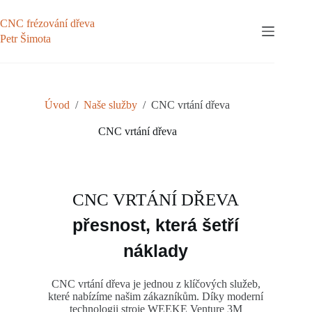
CNC frézování dřeva
Petr Šimota
Úvod
/
Naše služby
/
CNC vrtání dřeva
CNC vrtání dřeva
CNC VRTÁNÍ DŘEVA
přesnost, která šetří
náklady
CNC vrtání dřeva je jednou z klíčových služeb,
které nabízíme našim zákazníkům. Díky moderní
technologii stroje WEEKE Venture 3M