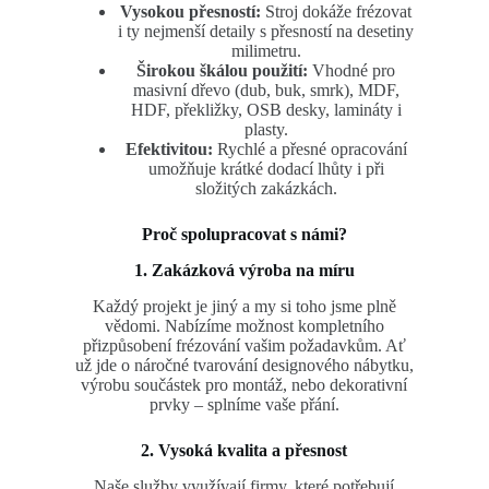
Vysokou přesností:
Stroj dokáže frézovat
i ty nejmenší detaily s přesností na desetiny
milimetru.
Širokou škálou použití:
Vhodné pro
masivní dřevo (dub, buk, smrk), MDF,
HDF, překližky, OSB desky, lamináty i
plasty.
Efektivitou:
Rychlé a přesné opracování
umožňuje krátké dodací lhůty i při
složitých zakázkách.
Proč spolupracovat s námi?
1. Zakázková výroba na míru
Každý projekt je jiný a my si toho jsme plně
vědomi. Nabízíme možnost kompletního
přizpůsobení frézování vašim požadavkům. Ať
už jde o náročné tvarování designového nábytku,
výrobu součástek pro montáž, nebo dekorativní
prvky – splníme vaše přání.
2. Vysoká kvalita a přesnost
Naše služby využívají firmy, které potřebují