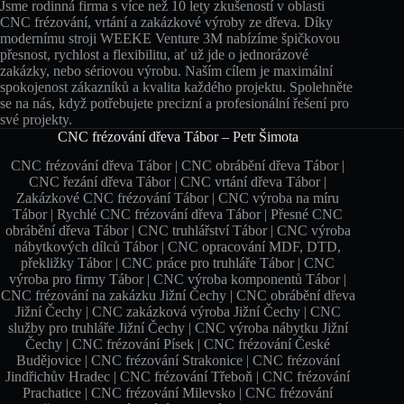
Jsme rodinná firma s více než 10 lety zkušeností v oblasti
CNC frézování, vrtání a zakázkové výroby ze dřeva. Díky
modernímu stroji WEEKE Venture 3M nabízíme špičkovou
přesnost, rychlost a flexibilitu, ať už jde o jednorázové
zakázky, nebo sériovou výrobu. Naším cílem je maximální
spokojenost zákazníků a kvalita každého projektu. Spolehněte
se na nás, když potřebujete precizní a profesionální řešení pro
své projekty.
CNC frézování dřeva Tábor – Petr Šimota
CNC frézování dřeva Tábor | CNC obrábění dřeva Tábor |
CNC řezání dřeva Tábor | CNC vrtání dřeva Tábor |
Zakázkové CNC frézování Tábor | CNC výroba na míru
Tábor | Rychlé CNC frézování dřeva Tábor | Přesné CNC
obrábění dřeva Tábor | CNC truhlářství Tábor | CNC výroba
nábytkových dílců Tábor | CNC opracování MDF, DTD,
překližky Tábor | CNC práce pro truhláře Tábor | CNC
výroba pro firmy Tábor | CNC výroba komponentů Tábor |
CNC frézování na zakázku Jižní Čechy | CNC obrábění dřeva
Jižní Čechy | CNC zakázková výroba Jižní Čechy | CNC
služby pro truhláře Jižní Čechy | CNC výroba nábytku Jižní
Čechy | CNC frézování Písek | CNC frézování České
Budějovice | CNC frézování Strakonice | CNC frézování
Jindřichův Hradec | CNC frézování Třeboň | CNC frézování
Prachatice | CNC frézování Milevsko | CNC frézování