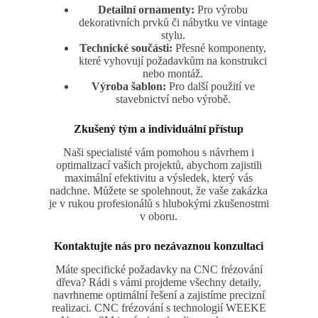
Detailní ornamenty:
Pro výrobu
dekorativních prvků či nábytku ve vintage
stylu.
Technické součásti:
Přesné komponenty,
které vyhovují požadavkům na konstrukci
nebo montáž.
Výroba šablon:
Pro další použití ve
stavebnictví nebo výrobě.
Zkušený tým a individuální přístup
Naši specialisté vám pomohou s návrhem i
optimalizací vašich projektů, abychom zajistili
maximální efektivitu a výsledek, který vás
nadchne. Můžete se spolehnout, že vaše zakázka
je v rukou profesionálů s hlubokými zkušenostmi
v oboru.
Kontaktujte nás pro nezávaznou konzultaci
Máte specifické požadavky na CNC frézování
dřeva? Rádi s vámi projdeme všechny detaily,
navrhneme optimální řešení a zajistíme precizní
realizaci. CNC frézování s technologií WEEKE