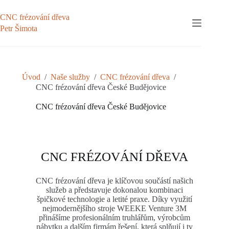
CNC frézování dřeva
Petr Šimota
Úvod
/
Naše služby
/
CNC frézování dřeva
/
CNC frézování dřeva České Budějovice
CNC frézování dřeva České Budějovice
CNC FRÉZOVÁNÍ DŘEVA
CNC frézování dřeva je klíčovou součástí našich
služeb a představuje dokonalou kombinaci
špičkové technologie a letité praxe. Díky využití
nejmodernějšího stroje WEEKE Venture 3M
přinášíme profesionálním truhlářům, výrobcům
nábytku a dalším firmám řešení, která splňují i ty