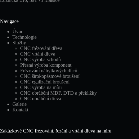
Lužnická 210, 391 75 Malšice
Navigace
Úvod
Technologie
Služby
CNC frézování dřeva
CNC vrtání dřeva
CNC výroba schodů
Přesná výroba komponent
Frézování nábytkových dílců
CNC širokopásmové broušení
CNC egalizační broušení
CNC výroba na míru
CNC obrábění MDF, DTD a překližky
CNC obrábění dřeva
Galerie
Kontakt
Zakázkové CNC frézování, řezání a vrtání dřeva na míru.