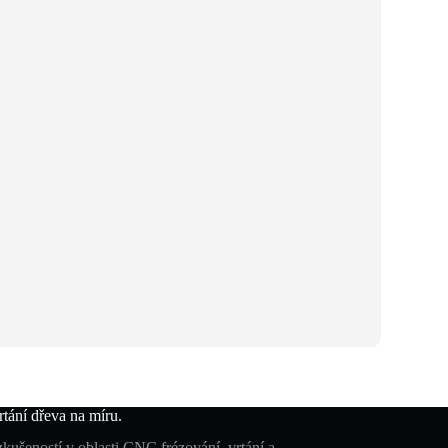
tání dřeva na míru.
zkušeností v oblasti CNC frézování, vrtání a