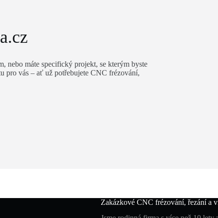
a.cz
m, nebo máte specifický projekt, se kterým byste
 tu pro vás – ať už potřebujete CNC frézování,
Zakázkové CNC frézování, řezání a vr
Jsme rodinná firma s více než 10 lety 