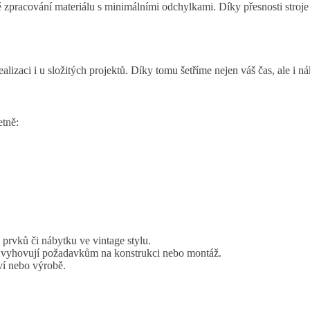
livé zpracování materiálu s minimálními odchylkami. Díky přesnosti st
izaci i u složitých projektů. Díky tomu šetříme nejen váš čas, ale i ná
etně:
prvků či nábytku ve vintage stylu.
 vyhovují požadavkům na konstrukci nebo montáž.
tví nebo výrobě.