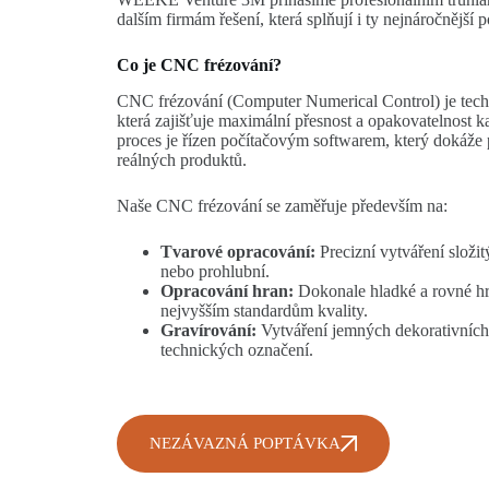
dalším firmám řešení, která splňují i ty nejnáročnější
Co je CNC frézování?
CNC frézování (Computer Numerical Control) je techn
která zajišťuje maximální přesnost a opakovatelnost k
proces je řízen počítačovým softwarem, který dokáže 
reálných produktů.
Naše CNC frézování se zaměřuje především na:
Tvarové opracování:
Precizní vytváření složi
nebo prohlubní.
Opracování hran:
Dokonale hladké a rovné hr
nejvyšším standardům kvality.
Gravírování:
Vytváření jemných dekorativních 
technických označení.
NEZÁVAZNÁ POPTÁVKA