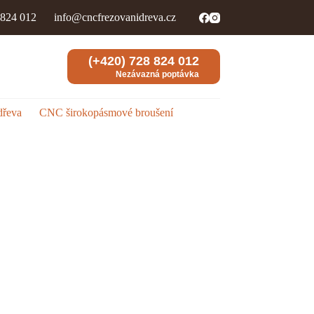
 824 012
info@cncfrezovanidreva.cz
(+420) 728 824 012
Nezávazná poptávka
dřeva
CNC širokopásmové broušení
CNC egalizační broušení