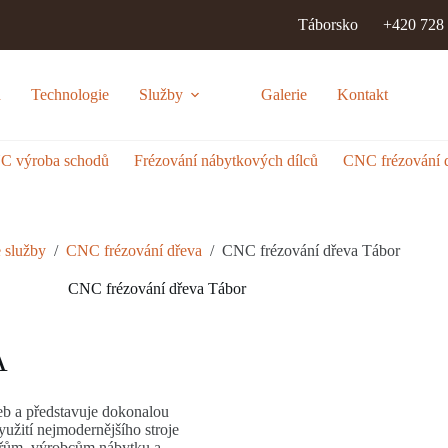
Táborsko
+420 728
d
Technologie
Služby
Galerie
Kontakt
C výroba schodů
Frézování nábytkových dílců
CNC frézování 
 služby
/
CNC frézování dřeva
/
CNC frézování dřeva Tábor
CNC frézování dřeva Tábor
A
eb a představuje dokonalou
yužití nejmodernějšího stroje
řům, výrobcům nábytku a