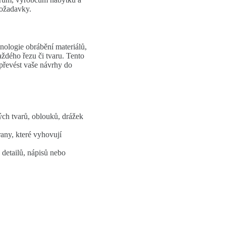
 požadavky.
ologie obrábění materiálů,
aždého řezu či tvaru. Tento
převést vaše návrhy do
tých tvarů, oblouků, drážek
any, které vyhovují
detailů, nápisů nebo