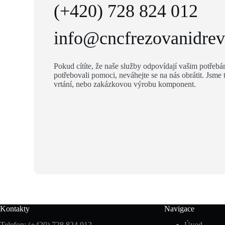
(+420) 728 824 012
info@cncfrezovanidrev
Pokud cítíte, že naše služby odpovídají vašim potřebá
potřebovali pomoci, neváhejte se na nás obrátit. Jsme
vrtání, nebo zakázkovou výrobu komponent.
Kontakty
Navigace
Telefon: (+420) 728 824 012
Úvod