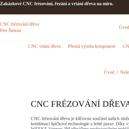
Zakázkové CNC frézování, řezání a vrtání dřeva na míru.
CNC frézování dřeva
Úvo
Petr Šimota
CNC vrtání dřeva
Přesná výroba komponent
CN
Úvod
/
Naše
CNC FRÉZOVÁNÍ DŘEV
CNC frézování dřeva je klíčovou součástí našich služ
kombinaci špičkové technologie a letité praxe. Díky v
WEEKE Venture 3M přinášíme profesionálním truhlá