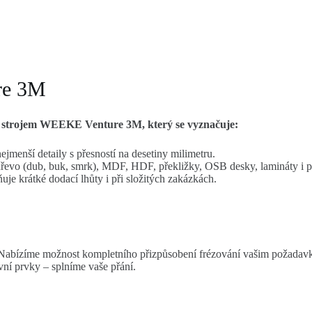
re 3M
 strojem WEEKE Venture 3M, který se vyznačuje:
nejmenší detaily s přesností na desetiny milimetru.
evo (dub, buk, smrk), MDF, HDF, překližky, OSB desky, lamináty i pl
e krátké dodací lhůty i při složitých zakázkách.
. Nabízíme možnost kompletního přizpůsobení frézování vašim požadav
ní prvky – splníme vaše přání.